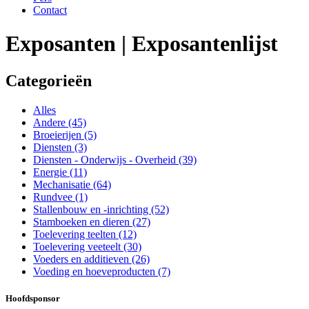
Contact
Exposanten | Exposantenlijst
Categorieën
Alles
Andere
(45)
Broeierijen
(5)
Diensten
(3)
Diensten - Onderwijs - Overheid
(39)
Energie
(11)
Mechanisatie
(64)
Rundvee
(1)
Stallenbouw en -inrichting
(52)
Stamboeken en dieren
(27)
Toelevering teelten
(12)
Toelevering veeteelt
(30)
Voeders en additieven
(26)
Voeding en hoeveproducten
(7)
Hoofdsponsor