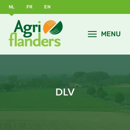
NL
FR
EN
DLV