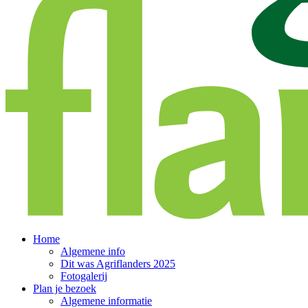
Home
Algemene info
Dit was Agriflanders 2025
Fotogalerij
Plan je bezoek
Algemene informatie