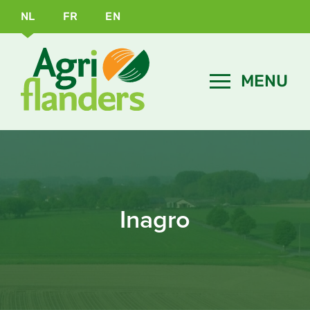
NL
FR
EN
Inagro