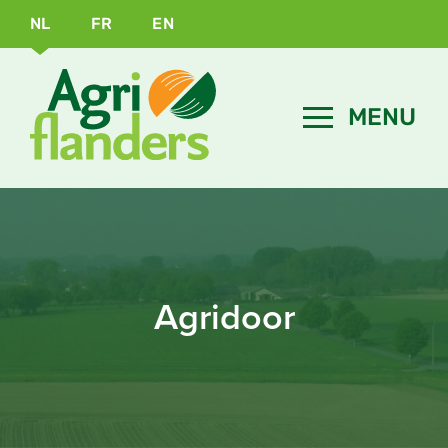
NL
FR
EN
Agridoor