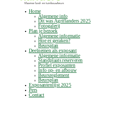
Home
Algemene info
Dit was Agriflanders 2025
Fotogalerij
Plan je bezoek
Algemene informatie
Hoe er geraken?
Beursplan
Deelnemen als exposant
Algemene informatie
Standplaats reserveren
Profiel exposanten
Info op- en afbouw
Beursreglement
Beursplan
Exposantenlijst 2025
Pers
Contact