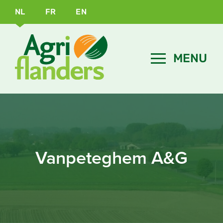
NL
FR
EN
Vanpeteghem A&G