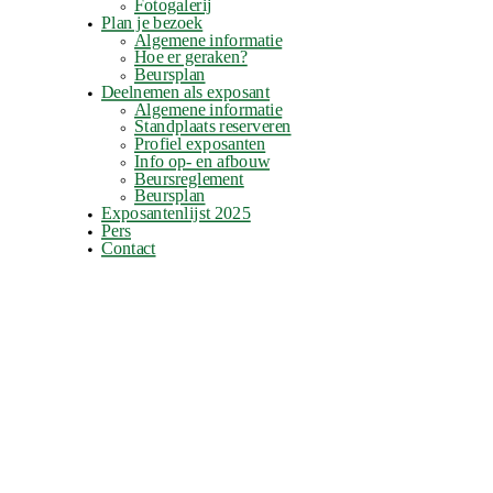
Fotogalerij
Plan je bezoek
Algemene informatie
Hoe er geraken?
Beursplan
Deelnemen als exposant
Algemene informatie
Standplaats reserveren
Profiel exposanten
Info op- en afbouw
Beursreglement
Beursplan
Exposantenlijst 2025
Pers
Contact