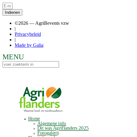
Indienen
©2026 — AgriBevents vzw
|
Privacybeleid
|
Made by Galia
Home
Algemene info
Dit was Agriflanders 2025
Fotogalerij