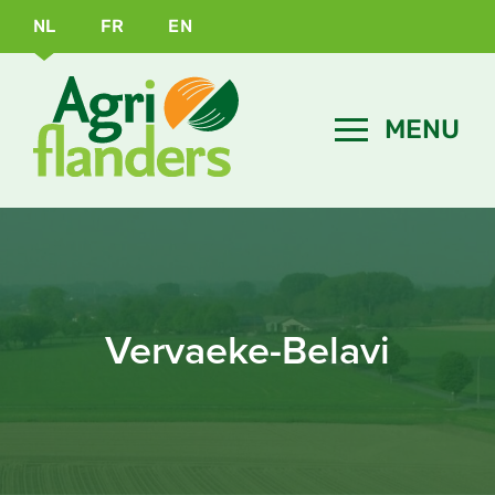
NL
FR
EN
Vervaeke-Belavi