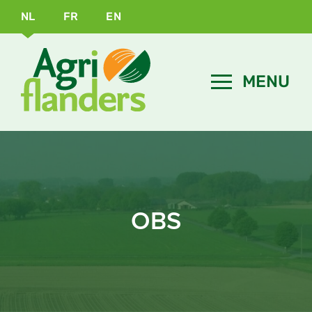
NL
FR
EN
OBS