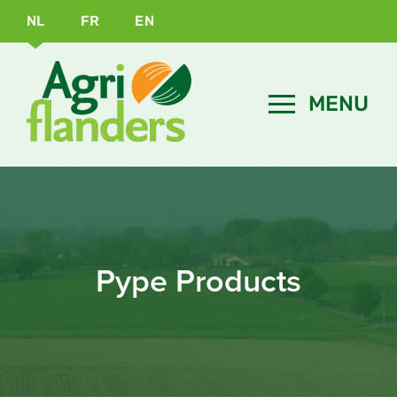
NL
FR
EN
Pype Products