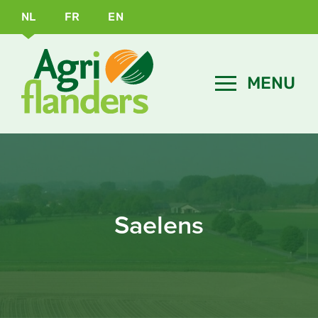
NL
FR
EN
Saelens