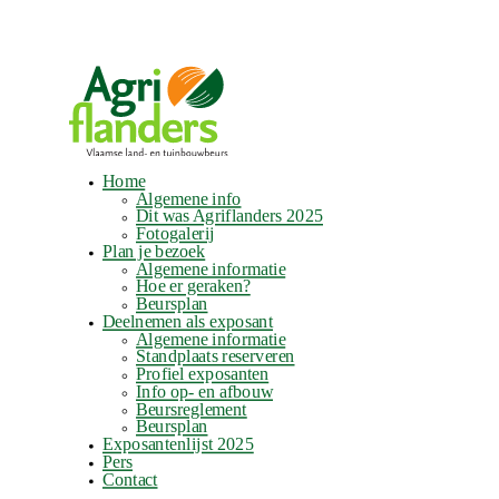
Home
Algemene info
Dit was Agriflanders 2025
Fotogalerij
Plan je bezoek
Algemene informatie
Hoe er geraken?
Beursplan
Deelnemen als exposant
Algemene informatie
Standplaats reserveren
Profiel exposanten
Info op- en afbouw
Beursreglement
Beursplan
Exposantenlijst 2025
Pers
Contact