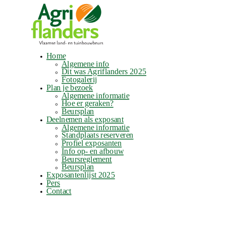
Home
Algemene info
Dit was Agriflanders 2025
Fotogalerij
Plan je bezoek
Algemene informatie
Hoe er geraken?
Beursplan
Deelnemen als exposant
Algemene informatie
Standplaats reserveren
Profiel exposanten
Info op- en afbouw
Beursreglement
Beursplan
Exposantenlijst 2025
Pers
Contact