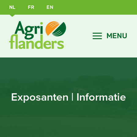
NL
FR
EN
Exposanten | Informatie