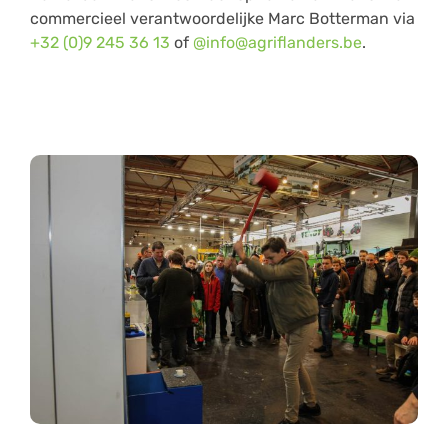
commercieel verantwoordelijke Marc Botterman via
+32 (0)9 245 36 13
of
@info@agriflanders.be
.