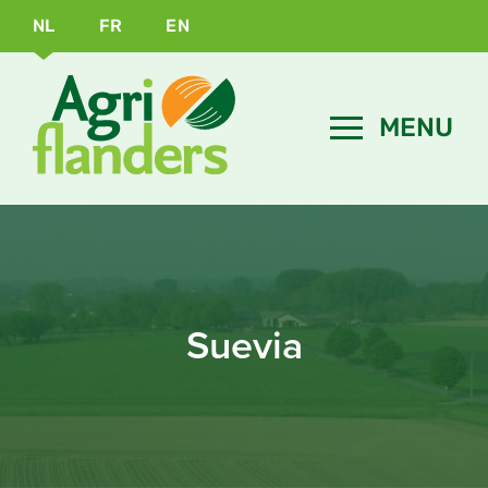
NL
FR
EN
Suevia