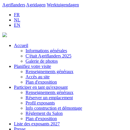
Agriflanders
Agridagen
Werktuigendagen
FR
NL
EN
Accueil
Informations générales
C'était Agriflanders 2025
Galerie de photos
Planifiez votre visite
Renseignements généraux
Accès au site
Plan d'exposition
Participer en tant qu'exposant
Renseignements généraux
Réserver un emplacement
Profil exposants
Info construction et démontage
Règlement du Salon
Plan d'exposition
Liste des exposants 2027
Presse