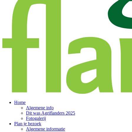
Home
Algemene info
Dit was Agriflanders 2025
Fotogalerij
Plan je bezoek
Algemene informatie