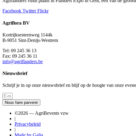
Agriflanders vindt plaats in Flanders Expo in Gent, één van de groo
Facebook
Twitter
Flickr
Agriflora BV
Kortrijksesteenweg 1144k
B-9051 Sint-Denijs-Westrem
Tel: 09 245 36 13
Fax: 09 245 36 11
info@agriflanders.be
Nieuwsbrief
Schrijf je in op onze nieuwsbrief en blijf op de hoogte van onze even
Nous faire parvenir
©2026 — AgriBevents vzw
|
Privacybeleid
|
Made by Galia