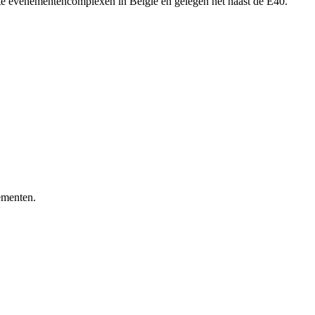
tste evenementencomplexen in België en gelegen net naast de E40.
ementen.