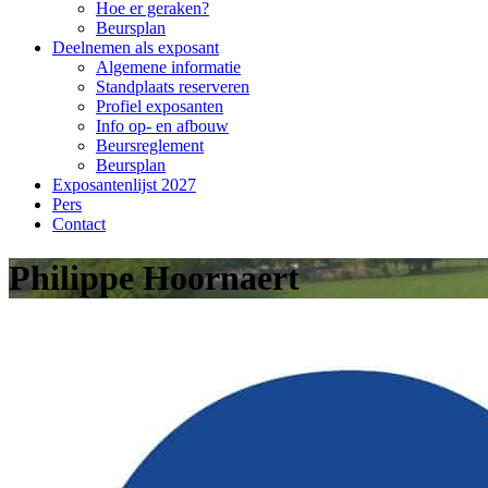
Hoe er geraken?
Beursplan
Deelnemen als exposant
Algemene informatie
Standplaats reserveren
Profiel exposanten
Info op- en afbouw
Beursreglement
Beursplan
Exposantenlijst 2027
Pers
Contact
Philippe Hoornaert