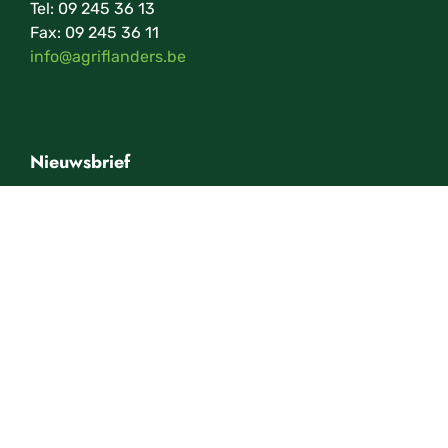
Tel: 09 245 36 13
Fax: 09 245 36 11
info@agriflanders.be
Nieuwsbrief
Schrijf je in op onze nieuwsbrief en blijf op de
hoogte van onze evenementen.
©2026 — AgriBevents vzw
|
Privacybeleid
|
Made by Galia