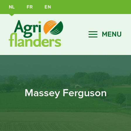
NL
FR
EN
Massey Ferguson