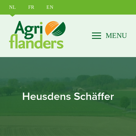
NL
FR
EN
Heusdens Schäffer