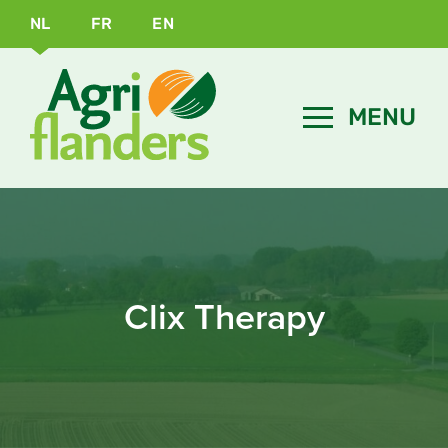
NL
FR
EN
Clix Therapy