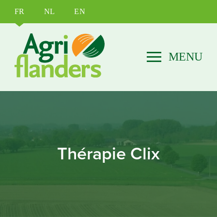
FR
NL
EN
Thérapie Clix