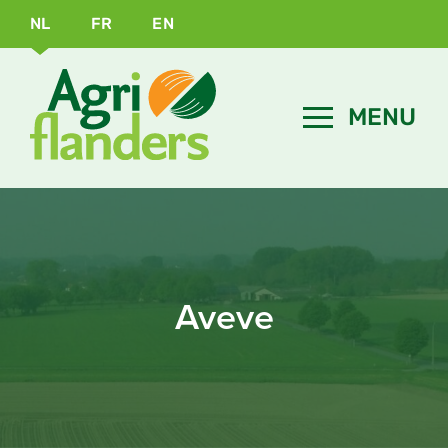
NL
FR
EN
Aveve