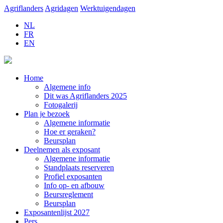
Agriflanders
Agridagen
Werktuigendagen
NL
FR
EN
Home
Algemene info
Dit was Agriflanders 2025
Fotogalerij
Plan je bezoek
Algemene informatie
Hoe er geraken?
Beursplan
Deelnemen als exposant
Algemene informatie
Standplaats reserveren
Profiel exposanten
Info op- en afbouw
Beursreglement
Beursplan
Exposantenlijst 2027
Pers