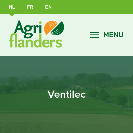
NL
FR
EN
Ventilec