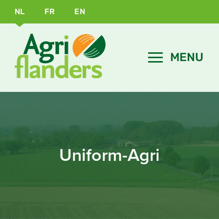
NL
FR
EN
Uniform-Agri