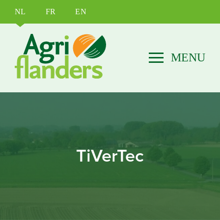
NL
FR
EN
TiVerTec