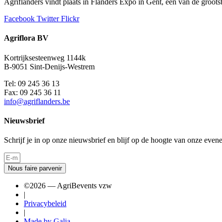
Agriflanders vindt plaats in Flanders Expo in Gent, één van de groo
Facebook
Twitter
Flickr
Agriflora BV
Kortrijksesteenweg 1144k
B-9051 Sint-Denijs-Westrem
Tel: 09 245 36 13
Fax: 09 245 36 11
info@agriflanders.be
Nieuwsbrief
Schrijf je in op onze nieuwsbrief en blijf op de hoogte van onze even
Nous faire parvenir
©2026 — AgriBevents vzw
|
Privacybeleid
|
Made by Galia