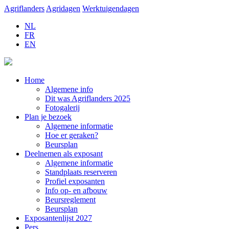
Agriflanders
Agridagen
Werktuigendagen
NL
FR
EN
Home
Algemene info
Dit was Agriflanders 2025
Fotogalerij
Plan je bezoek
Algemene informatie
Hoe er geraken?
Beursplan
Deelnemen als exposant
Algemene informatie
Standplaats reserveren
Profiel exposanten
Info op- en afbouw
Beursreglement
Beursplan
Exposantenlijst 2027
Pers