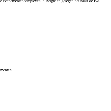
tste evenementencomplexen in België en gelegen net naast de E40.
ementen.