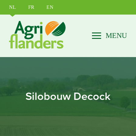
NL
FR
EN
Silobouw Decock