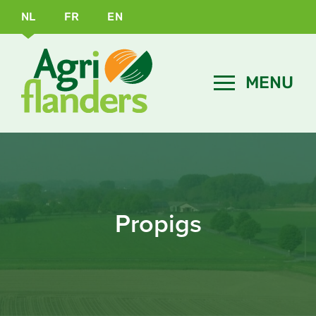
NL
FR
EN
Propigs