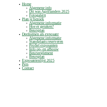
Home
Algemene info
Dit was Agriflanders 2025
Fotogalerij
Plan je bezoek
Algemene informatie
Hoe er geraken?
Beursplan
Deelnemen als exposant
Algemene informatie
Standplaats reserveren
Profiel exposanten
Info op- en afbouw
Beursreglement
Beursplan
Exposantenlijst 2025
Pers
Contact