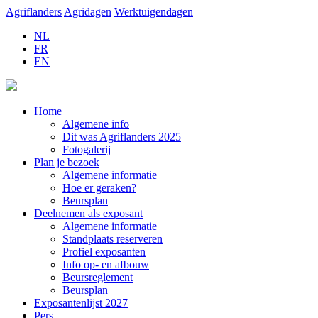
Agriflanders
Agridagen
Werktuigendagen
NL
FR
EN
Home
Algemene info
Dit was Agriflanders 2025
Fotogalerij
Plan je bezoek
Algemene informatie
Hoe er geraken?
Beursplan
Deelnemen als exposant
Algemene informatie
Standplaats reserveren
Profiel exposanten
Info op- en afbouw
Beursreglement
Beursplan
Exposantenlijst 2027
Pers