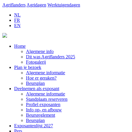
Agriflanders
Agridagen
Werktuigendagen
NL
FR
EN
Home
Algemene info
Dit was Agriflanders 2025
Fotogalerij
Plan je bezoek
Algemene informatie
Hoe er geraken?
Beursplan
Deelnemen als exposant
Algemene informatie
Standplaats reserveren
Profiel exposanten
Info op- en afbouw
Beursreglement
Beursplan
Exposantenlijst 2027
Pers