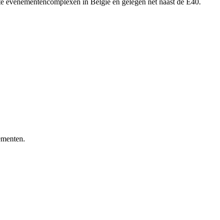
tste evenementencomplexen in België en gelegen net naast de E40.
ementen.