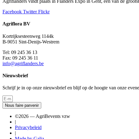
Agriflanders vindt plaats in Flanders Expo in Gent, één van de groo
Facebook
Twitter
Flickr
Agriflora BV
Kortrijksesteenweg 1144k
B-9051 Sint-Denijs-Westrem
Tel: 09 245 36 13
Fax: 09 245 36 11
info@agriflanders.be
Nieuwsbrief
Schrijf je in op onze nieuwsbrief en blijf op de hoogte van onze even
Nous faire parvenir
©2026 — AgriBevents vzw
|
Privacybeleid
|
Made by Galia