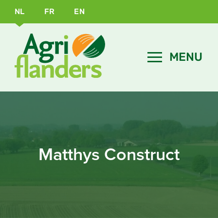
NL
FR
EN
Matthys Construct