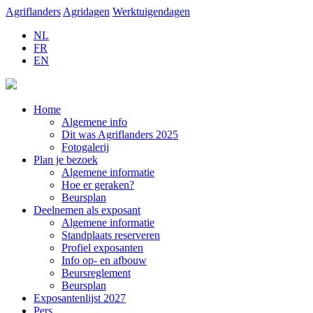
Agriflanders
Agridagen
Werktuigendagen
NL
FR
EN
Home
Algemene info
Dit was Agriflanders 2025
Fotogalerij
Plan je bezoek
Algemene informatie
Hoe er geraken?
Beursplan
Deelnemen als exposant
Algemene informatie
Standplaats reserveren
Profiel exposanten
Info op- en afbouw
Beursreglement
Beursplan
Exposantenlijst 2027
Pers