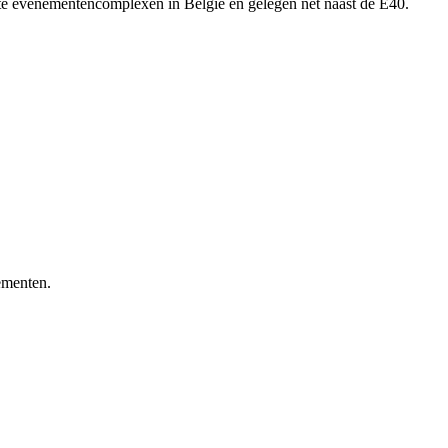
tste evenementencomplexen in België en gelegen net naast de E40.
ementen.