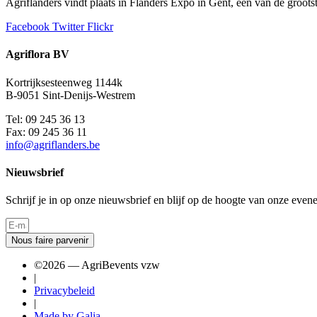
Agriflanders vindt plaats in Flanders Expo in Gent, één van de groo
Facebook
Twitter
Flickr
Agriflora BV
Kortrijksesteenweg 1144k
B-9051 Sint-Denijs-Westrem
Tel: 09 245 36 13
Fax: 09 245 36 11
info@agriflanders.be
Nieuwsbrief
Schrijf je in op onze nieuwsbrief en blijf op de hoogte van onze even
Nous faire parvenir
©2026 — AgriBevents vzw
|
Privacybeleid
|
Made by Galia