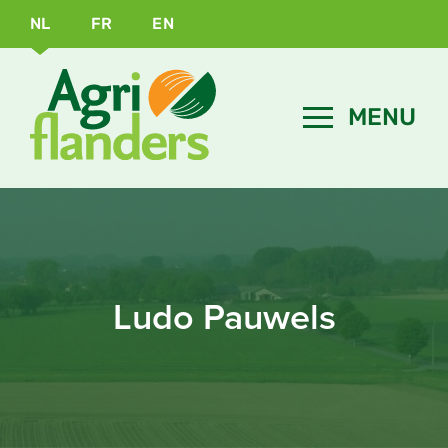
NL
FR
EN
Ludo Pauwels