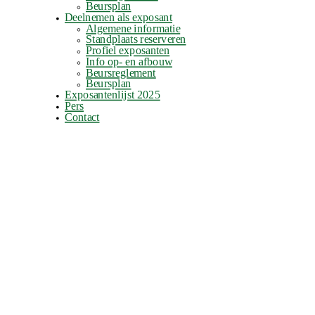
Beursplan
Deelnemen als exposant
Algemene informatie
Standplaats reserveren
Profiel exposanten
Info op- en afbouw
Beursreglement
Beursplan
Exposantenlijst 2025
Pers
Contact