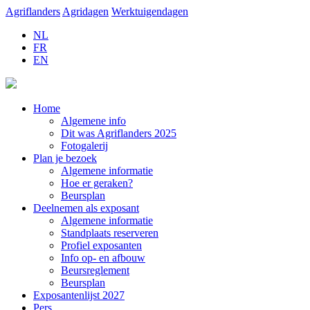
Agriflanders
Agridagen
Werktuigendagen
NL
FR
EN
Home
Algemene info
Dit was Agriflanders 2025
Fotogalerij
Plan je bezoek
Algemene informatie
Hoe er geraken?
Beursplan
Deelnemen als exposant
Algemene informatie
Standplaats reserveren
Profiel exposanten
Info op- en afbouw
Beursreglement
Beursplan
Exposantenlijst 2027
Pers