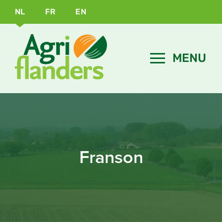
NL
FR
EN
Franson