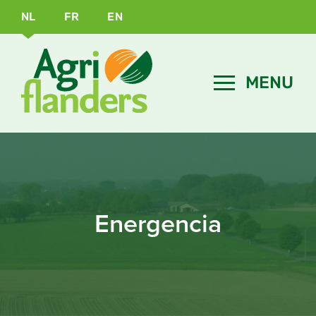
NL
FR
EN
Energencia