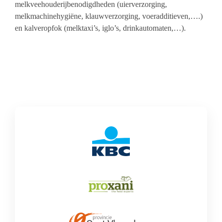
melkveehouderijbenodigdheden (uierverzorging,
melkmachinehygiëne, klauwverzorging, voeradditieven,….)
en kalveropfok (melktaxi’s, iglo’s, drinkautomaten,…).