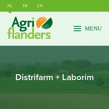
NL
FR
EN
Distrifarm + Laborim