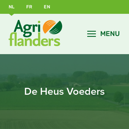
NL
FR
EN
De Heus Voeders