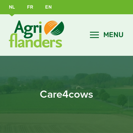
NL
FR
EN
Care4cows