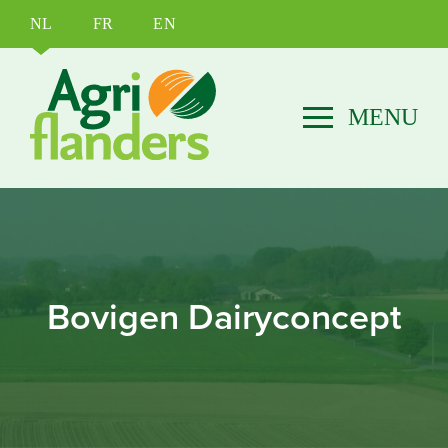
NL
FR
EN
Bovigen Dairyconcept