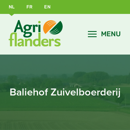
NL
FR
EN
Baliehof Zuivelboerderij