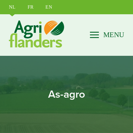
NL
FR
EN
As-agro