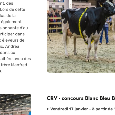
nt, des
 Lors de cette
lus de la
t également
sionnante d'au
rticiper dans
x éleveurs de
ic. Andrea
 dans ce
aitière avec des
 frère Manfred.
s.
CRV - concours Blanc Bleu B
Vendredi 17 janvier - à partir de 