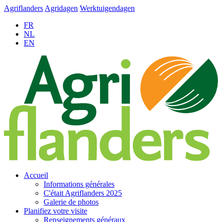
Agriflanders
Agridagen
Werktuigendagen
FR
NL
EN
Accueil
Informations générales
C'était Agriflanders 2025
Galerie de photos
Planifiez votre visite
Renseignements généraux