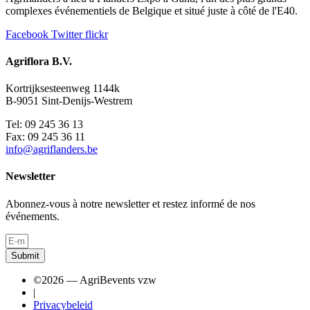
complexes événementiels de Belgique et situé juste à côté de l'E40.
Facebook
Twitter
flickr
Agriflora B.V.
Kortrijksesteenweg 1144k
B-9051 Sint-Denijs-Westrem
Tel: 09 245 36 13
Fax: 09 245 36 11
info@agriflanders.be
Newsletter
Abonnez-vous à notre newsletter et restez informé de nos
événements.
Submit
©2026 — AgriBevents vzw
|
Privacybeleid