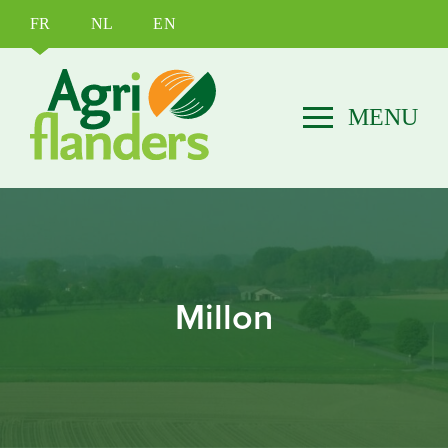
FR
NL
EN
Millon